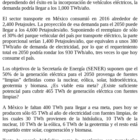
dependiendo del éxito en la incorporación de vehículos eléctricos, la
demanda podría llegar a los 1,000 TWh/año.
El sector transporte en México consumió en 2016 alrededor de
2,400 Petajoules. La proyección de esa demanda para el 2050 puede
llegar a los 4,600 Petajoules/año. Suponiendo el reemplazo de sólo
el 30% del parque vehicular del país por transporte eléctrico, la parte
proporcional serían 1,400 Petajoules/año, que equivalen a unos 380
TWh/año de demanda de electricidad, por lo que el requerimiento
total en 2050 podría rondar los 930 TWh/año, tres veces lo que hoy
consume el país.
Los objetivos de la Secretaría de Energía (SENER) suponen que el
50% de la generación eléctrica para el 2050 provenga de fuentes
“limpias” definidas como la nuclear, eólica, solar, hidroeléctrica,
geotermia y biomasa. ¿Es viable esta meta? ¿Existe suficiente
potencial para cubrir 465 TWh de generación eléctrica con fuentes
limpias?
A México le faltan 400 TWh para llegar a esa meta, pues hoy se
producen sólo 65 TWh al año de electricidad con fuentes limpias, de
los cuales 30 TWh provienen de la hidráulica, 10 TWh de la
nuclear, 10 TWh de la eólica, 6 TWh de la geotermia y el resto está
repartido entre solar, cogeneración y biomasa.