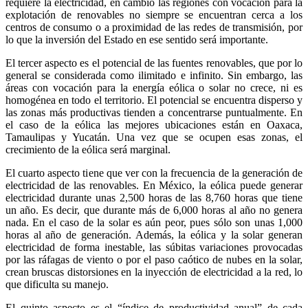
requiere la electricidad, en cambio las regiones con vocación para la
explotación de renovables no siempre se encuentran cerca a los
centros de consumo o a proximidad de las redes de transmisión, por
lo que la inversión del Estado en ese sentido será importante.
El tercer aspecto es el potencial de las fuentes renovables, que por lo
general se considerada como ilimitado e infinito. Sin embargo, las
áreas con vocación para la energía eólica o solar no crece, ni es
homogénea en todo el territorio. El potencial se encuentra disperso y
las zonas más productivas tienden a concentrarse puntualmente. En
el caso de la eólica las mejores ubicaciones están en Oaxaca,
Tamaulipas y Yucatán. Una vez que se ocupen esas zonas, el
crecimiento de la eólica será marginal.
El cuarto aspecto tiene que ver con la frecuencia de la generación de
electricidad de las renovables. En México, la eólica puede generar
electricidad durante unas 2,500 horas de las 8,760 horas que tiene
un año. Es decir, que durante más de 6,000 horas al año no genera
nada. En el caso de la solar es aún peor, pues sólo son unas 1,000
horas al año de generación. Además, la eólica y la solar generan
electricidad de forma inestable, las súbitas variaciones provocadas
por las ráfagas de viento o por el paso caótico de nubes en la solar,
crean bruscas distorsiones en la inyección de electricidad a la red, lo
que dificulta su manejo.
El quinto aspecto es el “índice de productividad anual” de cada