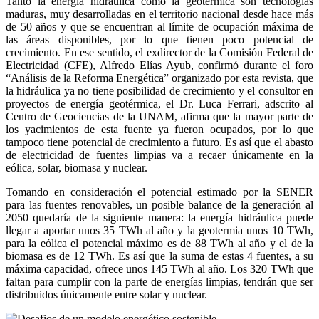
Tanto la energía hidráulica como la geotérmica son tecnologías
maduras, muy desarrolladas en el territorio nacional desde hace más
de 50 años y que se encuentran al límite de ocupación máxima de
las áreas disponibles, por lo que tienen poco potencial de
crecimiento. En ese sentido, el exdirector de la Comisión Federal de
Electricidad (CFE), Alfredo Elías Ayub, confirmó durante el foro
“Análisis de la Reforma Energética” organizado por esta revista, que
la hidráulica ya no tiene posibilidad de crecimiento y el consultor en
proyectos de energía geotérmica, el Dr. Luca Ferrari, adscrito al
Centro de Geociencias de la UNAM, afirma que la mayor parte de
los yacimientos de esta fuente ya fueron ocupados, por lo que
tampoco tiene potencial de crecimiento a futuro. Es así que el abasto
de electricidad de fuentes limpias va a recaer únicamente en la
eólica, solar, biomasa y nuclear.
Tomando en consideración el potencial estimado por la SENER
para las fuentes renovables, un posible balance de la generación al
2050 quedaría de la siguiente manera: la energía hidráulica puede
llegar a aportar unos 35 TWh al año y la geotermia unos 10 TWh,
para la eólica el potencial máximo es de 88 TWh al año y el de la
biomasa es de 12 TWh. Es así que la suma de estas 4 fuentes, a su
máxima capacidad, ofrece unos 145 TWh al año. Los 320 TWh que
faltan para cumplir con la parte de energías limpias, tendrán que ser
distribuidos únicamente entre solar y nuclear.