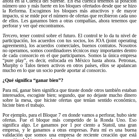
ahora en la Cuenca del Sureste. En esa cuenca tenemos la posición
número uno y más fuerte en los bloques ofertados desde que se hizo
la Reforma. Escogimos los bloques más atractivos y de mayor
impacto, si se mide por el número de ofertas que recibieron cada uno
de ellos. Les ganamos bien a otras compañías, ahora tenemos que
perforar y ver qué encontramos.
Tercero
, tener control sobre el futuro. El control te lo da tu nivel de
participación, los acuerdos con tus socios, los JOA (joint operating
agreements), los acuerdos comerciales, buenos contratos. Nosotros
no operamos, somos coordinadores técnicos muy importantes dentro
de cada consorcio en el que participamos. Somos la única empresa
“pure play”, es decir, enfocada en México hasta ahora. Petronas,
Murphy o Talos tienen activos en otros países, ellos se apalancan
mucho en lo que un socio puede aportar al consorcio.
¿Qué significa “ganar bien”?
Para mí, ganar bien significa que tiraste donde otros también estaban
interesados, escogiste bien; segundo, que no dejaste mucho dinero
sobre la mesa, que hiciste ofertas que tenían sentido económico,
hiciste bien el trabajo.
Por ejemplo, para el Bloque 7 en donde vamos a perforar, hubo siete
ofertas. Fue el bloque más competido de la Ronda Uno. Eso
significa algo. Le ganamos por 1 por ciento a Statoil, una gran
empresa, y le ganamos a otras empresas. Para mí es una buena
validación que somos una empresa de reciente creación que está