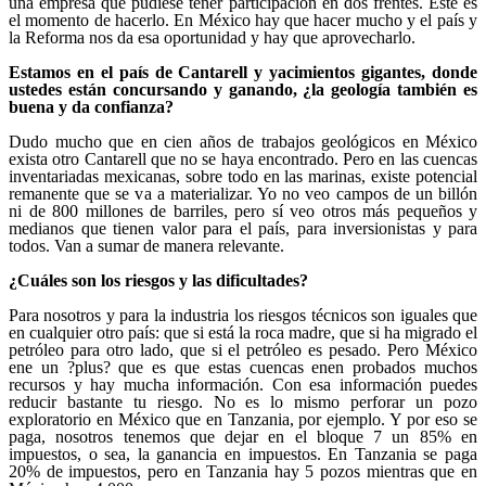
una empresa que pudiese tener participación en dos frentes. Este es
el momento de hacerlo. En México hay que hacer mucho y el país y
la Reforma nos da esa oportunidad y hay que aprovecharlo.
Estamos en el país de Cantarell y yacimientos gigantes, donde
ustedes están concursando y ganando, ¿la geología también es
buena y da confianza?
Dudo mucho que en cien años de trabajos geológicos en México
exista otro Cantarell que no se haya encontrado. Pero en las cuencas
inventariadas mexicanas, sobre todo en las marinas, existe potencial
remanente que se va a materializar. Yo no veo campos de un billón
ni de 800 millones de barriles, pero sí veo otros más pequeños y
medianos que tienen valor para el país, para inversionistas y para
todos. Van a sumar de manera relevante.
¿Cuáles son los riesgos y las dificultades?
Para nosotros y para la industria los riesgos técnicos son iguales que
en cualquier otro país: que si está la roca madre, que si ha migrado el
petróleo para otro lado, que si el petróleo es pesado. Pero México
ene un ?plus? que es que estas cuencas enen probados muchos
recursos y hay mucha información. Con esa información puedes
reducir bastante tu riesgo. No es lo mismo perforar un pozo
exploratorio en México que en Tanzania, por ejemplo. Y por eso se
paga, nosotros tenemos que dejar en el bloque 7 un 85% en
impuestos, o sea, la ganancia en impuestos. En Tanzania se paga
20% de impuestos, pero en Tanzania hay 5 pozos mientras que en