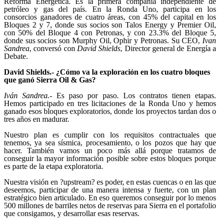
Reforma Energética. Es la primera compañía independiente de
petróleo y gas del país. En la Ronda Uno, participa en los
consorcios ganadores de cuatro áreas, con 45% del capital en los
Bloques 2 y 7, donde sus socios son Talos Energy y Premier Oil,
con 50% del Bloque 4 con Petronas, y con 23.3% del Bloque 5,
donde sus socios son Murphy Oil, Ophir y Petronas. Su CEO,
Ivan
Sandrea
, conversó con
David Shields
, Director general de Energía a
Debate.
David Shields.- ¿Cómo va la exploración en los cuatro bloques
que ganó Sierra Oil & Gas?
Iván Sandrea.-
Es paso por paso. Los contratos tienen etapas.
Hemos participado en tres licitaciones de la Ronda Uno y hemos
ganado esos bloques exploratorios, donde los proyectos tardan dos o
tres años en madurar.
Nuestro plan es cumplir con los requisitos contractuales que
tenemos, ya sea sísmica, procesamiento, o los pozos que hay que
hacer. También vamos un poco más allá porque tratamos de
conseguir la mayor información posible sobre estos bloques porque
es parte de la etapa exploratoria.
Nuestra visión en ?upstream? es poder, en estas cuencas o en las que
deseemos, participar de una manera intensa y fuerte, con un plan
estratégico bien articulado. En eso queremos conseguir por lo menos
500 millones de barriles netos de reservas para Sierra en el portafolio
que consigamos, y desarrollar esas reservas.