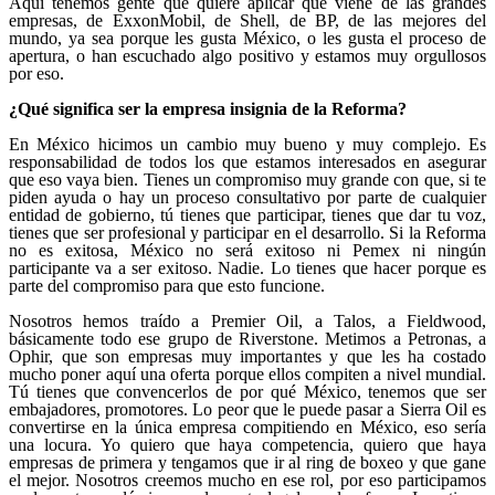
Aquí tenemos gente que quiere aplicar que viene de las grandes
empresas, de ExxonMobil, de Shell, de BP, de las mejores del
mundo, ya sea porque les gusta México, o les gusta el proceso de
apertura, o han escuchado algo positivo y estamos muy orgullosos
por eso.
¿Qué significa ser la empresa insignia de la Reforma?
En México hicimos un cambio muy bueno y muy complejo. Es
responsabilidad de todos los que estamos interesados en asegurar
que eso vaya bien. Tienes un compromiso muy grande con que, si te
piden ayuda o hay un proceso consultativo por parte de cualquier
entidad de gobierno, tú tienes que participar, tienes que dar tu voz,
tienes que ser profesional y participar en el desarrollo. Si la Reforma
no es exitosa, México no será exitoso ni Pemex ni ningún
participante va a ser exitoso. Nadie. Lo tienes que hacer porque es
parte del compromiso para que esto funcione.
Nosotros hemos traído a Premier Oil, a Talos, a Fieldwood,
básicamente todo ese grupo de Riverstone. Metimos a Petronas, a
Ophir, que son empresas muy importantes y que les ha costado
mucho poner aquí una oferta porque ellos compiten a nivel mundial.
Tú tienes que convencerlos de por qué México, tenemos que ser
embajadores, promotores. Lo peor que le puede pasar a Sierra Oil es
convertirse en la única empresa compitiendo en México, eso sería
una locura. Yo quiero que haya competencia, quiero que haya
empresas de primera y tengamos que ir al ring de boxeo y que gane
el mejor. Nosotros creemos mucho en ese rol, por eso participamos