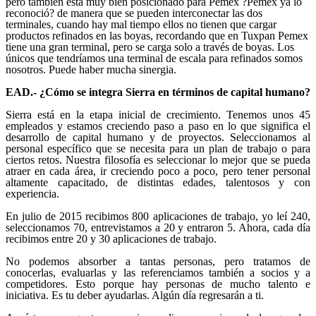
pero también está muy bien posicionado para Pemex ?Pemex ya lo
reconoció? de manera que se pueden interconectar las dos
terminales, cuando hay mal tiempo ellos no tienen que cargar
productos refinados en las boyas, recordando que en Tuxpan Pemex
tiene una gran terminal, pero se carga solo a través de boyas. Los
únicos que tendríamos una terminal de escala para refinados somos
nosotros. Puede haber mucha sinergia.
EAD.- ¿Cómo se integra Sierra en términos de capital humano?
Sierra está en la etapa inicial de crecimiento. Tenemos unos 45
empleados y estamos creciendo paso a paso en lo que significa el
desarrollo de capital humano y de proyectos. Seleccionamos al
personal específico que se necesita para un plan de trabajo o para
ciertos retos. Nuestra filosofía es seleccionar lo mejor que se pueda
atraer en cada área, ir creciendo poco a poco, pero tener personal
altamente capacitado, de distintas edades, talentosos y con
experiencia.
En julio de 2015 recibimos 800 aplicaciones de trabajo, yo leí 240,
seleccionamos 70, entrevistamos a 20 y entraron 5. Ahora, cada día
recibimos entre 20 y 30 aplicaciones de trabajo.
No podemos absorber a tantas personas, pero tratamos de
conocerlas, evaluarlas y las referenciamos también a socios y a
competidores. Esto porque hay personas de mucho talento e
iniciativa. Es tu deber ayudarlas. Algún día regresarán a ti.