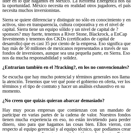
líder en lo que hagamos en México. La Reforma Energética nos da
la oportunidad. México necesita en realidad otros jugadores, el país
necesita muchos inversionistas.
Sierra se quiere diferenciar y distinguir no sólo en conocimiento y en
activos, sino en transparencia, cultura corporativa y en el nivel de
capital. Sierra tiene un equipo sólido y un nivel de capital de ?
sponsors? muy fuerte, tenemos a River Stone, Blackrock, a EnCap
Investments y tenemos dos CKDs (certificados de capital de
desarrollo) que es casi 35 por ciento de la empresa. Eso significa que
hay más de 50 millones de mexicanos representados a través de sus
fondos de inversiones, aunque sea una pequeña parte, en Sierra. Eso
nos da mucha responsabilidad y solidez.
¿Entrarían también en el ?fracking?, en los no convencionales?
Se escucha que hay mucho potencial y términos generales nos llama
la atención. Tenemos que ver qué pone el gobierno en oferta, ver los
términos y el tipo de contrato y hacer un análisis exhaustivo en su
momento.
¿No creen que quizás quieran abarcar demasiado?
Hay muy pocas empresas que comienzan con un mandato de
participar en varias partes de la cadena de valor. Nuestros fondos
tienen mucha experiencia en eso, no están invirtiendo para perder
dinero, sino para que hagamos las cosas bien. Ellos vieron, con
respecto al equipo gerencial y al equipo técnico, que podíamos crear