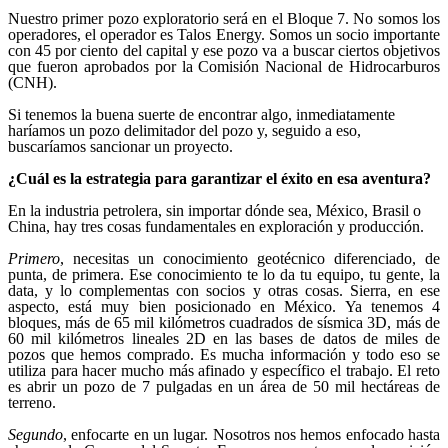
Nuestro primer pozo exploratorio será en el Bloque 7. No somos los
operadores, el operador es Talos Energy. Somos un socio importante
con 45 por ciento del capital y ese pozo va a buscar ciertos objetivos
que fueron aprobados por la Comisión Nacional de Hidrocarburos
(CNH).
Si tenemos la buena suerte de encontrar algo, inmediatamente
haríamos un pozo delimitador del pozo y, seguido a eso,
buscaríamos sancionar un proyecto.
¿Cuál es la estrategia para garantizar el éxito en esa aventura?
En la industria petrolera, sin importar dónde sea, México, Brasil o
China, hay tres cosas fundamentales en exploración y producción.
Primero
, necesitas un conocimiento geotécnico diferenciado, de
punta, de primera. Ese conocimiento te lo da tu equipo, tu gente, la
data, y lo complementas con socios y otras cosas. Sierra, en ese
aspecto, está muy bien posicionado en México. Ya tenemos 4
bloques, más de 65 mil kilómetros cuadrados de sísmica 3D, más de
60 mil kilómetros lineales 2D en las bases de datos de miles de
pozos que hemos comprado. Es mucha información y todo eso se
utiliza para hacer mucho más afinado y específico el trabajo. El reto
es abrir un pozo de 7 pulgadas en un área de 50 mil hectáreas de
terreno.
Segundo
, enfocarte en un lugar. Nosotros nos hemos enfocado hasta